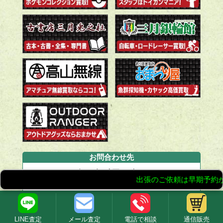
お問合わせ先
カートイワークス
フリーダイヤル：
0120-329-101
FAX： 048-501-8229
営業時間： 10：00～20：00
LINE査定
メール査定
電話で相談
通信販売
※ご来店の際は必ず事前のご予約をお願い致します。