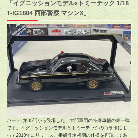
「イグニッションモデルxトミーテック 1/18
T-IG1804 西部警察 マシンX」
パート1第45話から登場した、大門軍団の特殊車輛の第一弾
です。イグニッションモデルとトミーテックのコラボによ
って2019年にリリース。番組登場初期の仕様を再現してお