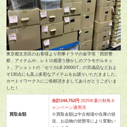
東京都文京区のお客様より刑事ドラマの金字塔「西部警
察」アイテムや、レトロ感漂う懐かしのプラモデルキッ
ト。アシェットの「セリカLB 2000GT」の完成品などおよ
そ130点にも及ぶ多彩なアイテムをお譲りいただきました。
カートイワークスにご依頼頂きましてありがとうございま
した！
合計244,752円
2025年夏の秋鳥キ
ャンペーン適用済
買取金額
※買取金額は中古相場や在庫の状
況、お品物の状態等により変動い