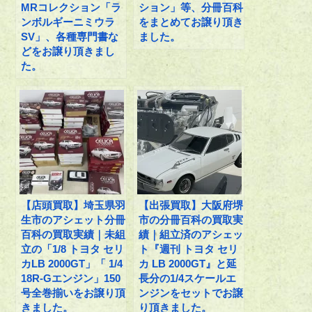
MRコレクション「ラ
ション」等、分冊百科
ンボルギーニミウラ
をまとめてお譲り頂き
SV」、各種専門書な
ました。
どをお譲り頂きまし
た。
【店頭買取】埼玉県羽
【出張買取】大阪府堺
生市のアシェット分冊
市の分冊百科の買取実
百科の買取実績｜未組
績｜組立済のアシェッ
立の「1/8 トヨタ セリ
ト『週刊 トヨタ セリ
カLB 2000GT」「 1/4
カ LB 2000GT』と延
18R-Gエンジン」150
長分の1/4スケールエ
号全巻揃いをお譲り頂
ンジンをセットでお譲
きました。
り頂きました。