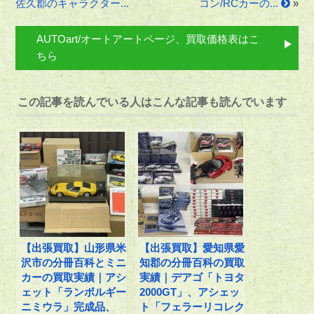
佐久郡のキャラクター...
コン/RCカーの...
»
AUTOart/オートアートページ、買取価格表はこ
ちら
この記事を読んでいる人はこんな記事も読んでいます
【出張買取】山形県米
【出張買取】愛知県愛
沢市の分冊百科とミニ
知郡の分冊百科の買取
カーの買取実績｜アシ
実績｜デアゴ「トヨタ
ェット「ランボルギー
2000GT」、アシェッ
ニミウラ」完成品、
ト「フェラーリコレク