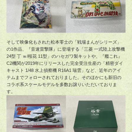
そして映像化もされた松本零士の「戦場まんがシリーズ」
の1作品、『音速雷撃隊』に登場する「三菱 一式陸上攻撃機
24型 丁 ｗ/桜花 11型」のハセガワ製キットや、『艦これ』
C2機関が2019年にリリースした完全受注生産の「精密ダイ
キャスト 1/48 水上偵察機 R16A1 瑞雲」など、近年のアイ
テムまでフォローされておりました。そのほかにも新旧の
コラボ系スケールモデルを多数お譲りいただいておりま
す。