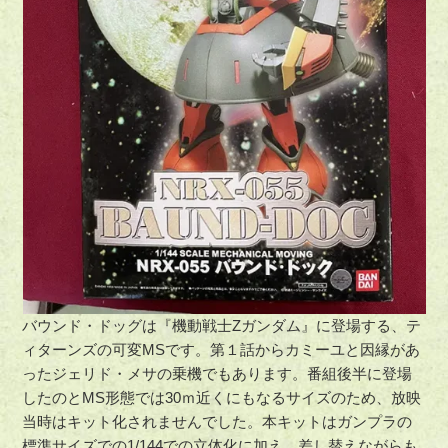
バウンド・ドッグは『機動戦士Zガンダム』に登場する、テ
ィターンズの可変MSです。第１話からカミーユと因縁があ
ったジェリド・メサの乗機でもあります。番組後半に登場
したのとMS形態では30ｍ近くにもなるサイズのため、放映
当時はキット化されませんでした。本キットはガンプラの
標準サイズでの1/144での立体化に加え、差し替えながらも