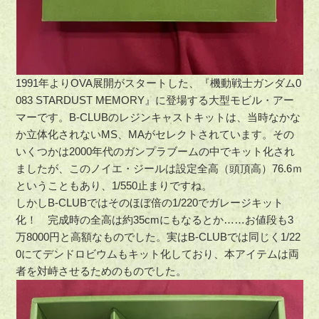
1991年よりOVA展開がスタートした、『機動戦士ガンダム0
083 STARDUST MEMORY』に登場する大型モビル・アー
マーです。B-CLUBのレジンキャストキットは、当時なかな
か立体化されないMS、MAがセレクトされています。その
いくつかは2000年代のガンプラブームの中でキット化され
ましたが、このノイエ・ジールは設定全高（頭頂高）76.6ｍ
ということもあり、1/550止まりですね。
しかしB-CLUBではそのほぼ倍の1/220でガレージキット
化！ 完成時の全高は約35cmにもなるとか……お値段も3
万8000円と高額なものでした。実はB-CLUBでは同じく1/22
0にてデンドロビウムもキット化しており、本アイテムは両
者を対峙させるためのものでした。