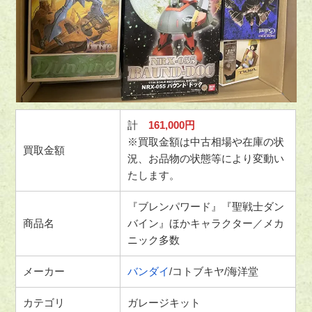
計
161,000
円
※買取金額は中古相場や在庫の状
買取金額
況、お品物の状態等により変動い
たします。
『ブレンパワード』『聖戦士ダン
商品名
バイン』ほかキャラクター／メカ
ニック多数
メーカー
バンダイ
/コトブキヤ/海洋堂
カテゴリ
ガレージキット