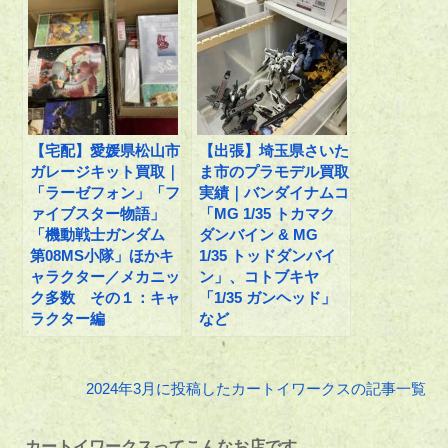
【宅配】愛媛県松山市
【出張】埼玉県さいた
ガレージキット買取｜
ま市のプラモデル買取
「ラーゼフォン」「フ
実績｜バンダイナムコ
ァイブスター物語」
「MG 1/35 トカマク
「機動戦士ガンダム
ダンバイン & MG
第08MS小隊」ほかキ
1/35 トッドダンバイ
ャラクター／メカニッ
ン」、コトブキヤ
ク多数 その１：キャ
「1/35 ガンヘッド」
ラクター編
など
2024年3月に投稿したカートイワークスの記事一覧
カートイワークスってこんなお店です