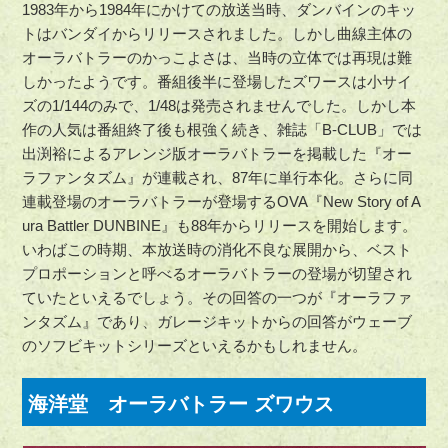
1983年から1984年にかけての放送当時、ダンバインのキッ
トはバンダイからリリースされました。しかし曲線主体の
オーラバトラーのかっこよさは、当時の立体では再現は難
しかったようです。番組後半に登場したズワースは小サイ
ズの1/144のみで、1/48は発売されませんでした。しかし本
作の人気は番組終了後も根強く続き、雑誌「B-CLUB」では
出渕裕によるアレンジ版オーラバトラーを掲載した『オー
ラファンタズム』が連載され、87年に単行本化。さらに同
連載登場のオーラバトラーが登場するOVA『New Story of A
ura Battler DUNBINE』も88年からリリースを開始します。
いわばこの時期、本放送時の消化不良な展開から、ベスト
プロポーションと呼べるオーラバトラーの登場が切望され
ていたといえるでしょう。その回答の一つが『オーラファ
ンタズム』であり、ガレージキットからの回答がウェーブ
のソフビキットシリーズといえるかもしれません。
海洋堂 オーラバトラー ズワウス