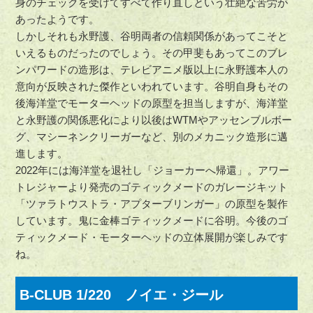
身のチェックを受けてすべて作り直しという壮絶な苦労が
あったようです。
しかしそれも永野護、谷明両者の信頼関係があってこそと
いえるものだったのでしょう。その甲斐もあってこのブレ
ンパワードの造形は、テレビアニメ版以上に永野護本人の
意向が反映された傑作といわれています。谷明自身もその
後海洋堂でモーターヘッドの原型を担当しますが、海洋堂
と永野護の関係悪化により以後はWTMやアッセンブルボー
グ、マシーネンクリーガーなど、別のメカニック造形に邁
進します。
2022年には海洋堂を退社し「ジョーカーへ帰還」。アワー
トレジャーより発売のゴティックメードのガレージキット
「ツァラトウストラ・アプターブリンガー」の原型を製作
しています。鬼に金棒ゴティックメードに谷明。今後のゴ
ティックメード・モーターヘッドの立体展開が楽しみです
ね。
B-CLUB 1/220 ノイエ・ジール