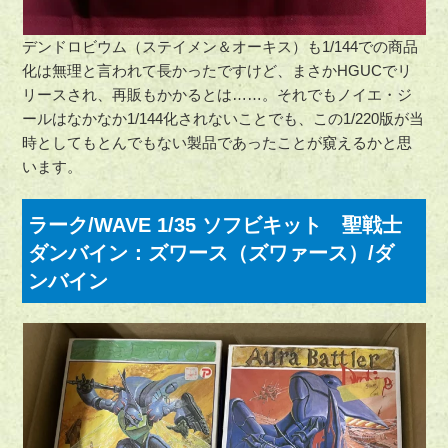
デンドロビウム（ステイメン＆オーキス）も1/144での商品
化は無理と言われて長かったですけど、まさかHGUCでリ
リースされ、再販もかかるとは……。それでもノイエ・ジ
ールはなかなか1/144化されないことでも、この1/220版が当
時としてもとんでもない製品であったことが窺えるかと思
います。
ラーク/WAVE 1/35 ソフビキット 聖戦士
ダンバイン：ズワース（ズワァース）/ダ
ンバイン