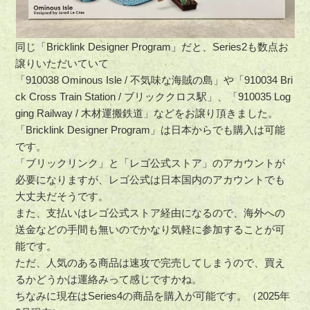
同じ「Bricklink Designer Program」だと、Series2も数点お
譲りいただいていて
「910038 Ominous Isle / 不気味な海賊の島」や「910034 Bri
ck Cross Train Station / ブリッククロス駅」、「910035 Log
ging Railway / 木材運搬鉄道」などをお譲り頂きました。
「Bricklink Designer Program」は日本からでも購入は可能
です。
「ブリックリンク」と「レゴ公式ストア」のアカウントが
必要になりますが、レゴ公式は日本国内のアカウントでも
大丈夫だそうです。
また、支払いはレゴ公式ストア経由になるので、海外への
送金などの手間も無いのでかなり気軽に参加することが可
能です。
ただ、人気のある商品は速攻で完売してしまうので、買え
るかどうかは運絡みって感じですかね。
ちなみに現在はSeries4の商品を購入が可能です。（2025年