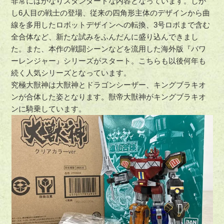
非常にはかなりスタンダードな内容となっています。しか
し6人目の戦士の登場、従来の四角形主体のデザインから曲
線を多用したロボットデザインへの転換、3号ロボまで含む
全合体など、新たな試みをふんだんに盛り込んできまし
た。また、本作の戦闘シーンなどを流用した海外版『パワ
ーレンジャー』シリーズがスタート。こちらも以後何年も
続く人気シリーズとなっています。
究極大獣神は大獣神とドラゴンシーザー、キングブラキオ
ンが合体した姿となります。獣帝大獣神がキングブラキオ
ンに騎乗しています。