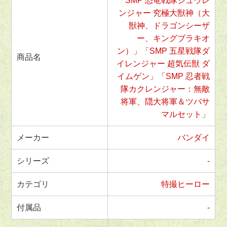
「SMP 恐竜戦隊ジュウレ
ンジャー 究極大獣神（大
獣神、ドラゴンシーザ
ー、キングブラキオ
ン）」「SMP 五星戦隊ダ
商品名
イレンジャー 超気伝獣 ダ
イムゲン」「SMP 忍者戦
隊カクレンジャー：無敵
将軍、隠大将軍＆ツバサ
マルセット」
メーカー
バンダイ
シリーズ
-
カテゴリ
特撮ヒーロー
付属品
-