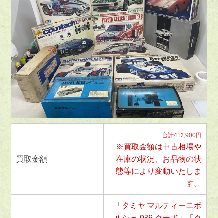
合計412,900円
※買取金額は中古相場や
買取金額
在庫の状況、お品物の状
態等により変動いたしま
す。
「タミヤ マルティーニポ
ルシェ 936 ターボ」「タ