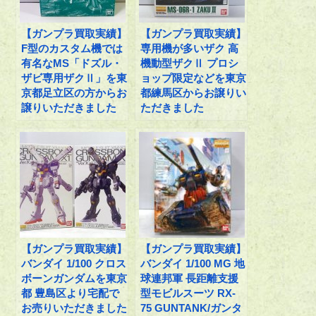
【ガンプラ買取実績】
【ガンプラ買取実績】
F型のカスタム機では
専用機が多いザク 高
有名なMS「ドズル・
機動型ザクⅡ プロシ
ザビ専用ザクⅡ」を東
ョップ限定などを東京
京都足立区の方からお
都練馬区からお譲りい
譲りいただきました
ただきました
【ガンプラ買取実績】
【ガンプラ買取実績】
バンダイ 1/100 クロス
バンダイ 1/100 MG 地
ボーンガンダムを東京
球連邦軍 長距離支援
都 豊島区より宅配で
型モビルスーツ RX-
お売りいただきました
75 GUNTANK/ガンタ