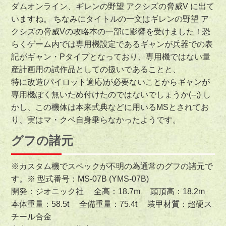
ダムオンライン、ギレンの野望 アクシズの脅威V に出て
いますね。 ちなみにタイトルの一文はギレンの野望 ア
クシズの脅威Vの攻略本の一部に影響を受けました！恐
らくゲーム内では専用機設定であるギャンが兵器での表
記がギャン・Pタイプとなっており、専用機ではない量
産計画用の試作品としての扱いであることと、
特に改造(パイロット適応)が必要ないことからギャンが
専用機ぽく無いため付けたのではないでしょうか(--;) し
かし、この機体は本来式典などに用いるMSとされてお
り、実はマ・クベ自身乗らなかったようです。
グフの諸元
※カスタム機でスペックが不明の為通常のグフの諸元で
す。※ 型式番号：MS-07B (YMS-07B)
開発：ジオニック社 全高：18.7m 頭頂高：18.2m
本体重量：58.5t 全備重量：75.4t 装甲材質：超硬ス
チール合金