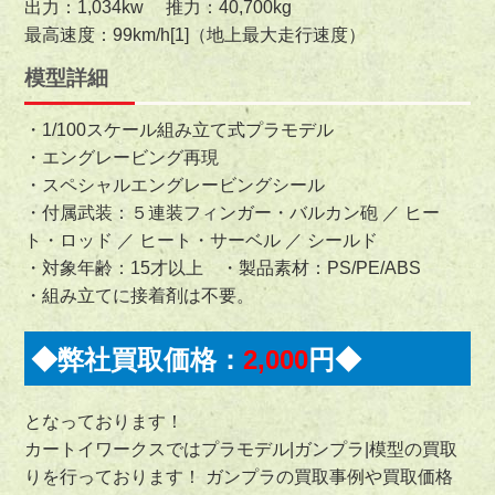
出力：1,034kw 推力：40,700kg
最高速度：99km/h[1]（地上最大走行速度）
模型詳細
・1/100スケール組み立て式プラモデル
・エングレービング再現
・スペシャルエングレービングシール
・付属武装：５連装フィンガー・バルカン砲 ／ ヒー
ト・ロッド ／ ヒート・サーベル ／ シールド
・対象年齢：15才以上 ・製品素材：PS/PE/ABS
・組み立てに接着剤は不要。
◆弊社買取価格：
2,000
円◆
となっております！
カートイワークスではプラモデル|ガンプラ|模型の買取
りを行っております！ ガンプラの買取事例や買取価格