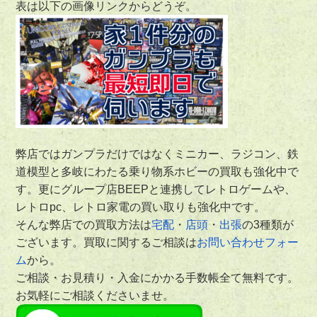
表は以下の画像リンクからどうぞ。
弊店ではガンプラだけではなくミニカー、ラジコン、鉄
道模型と多岐にわたる乗り物系ホビーの買取も強化中で
す。更にグループ店BEEPと連携してレトロゲームや、
レトロpc、レトロ家電の買い取りも強化中です。
そんな弊店での買取方法は
宅配
・
店頭
・
出張
の3種類が
ございます。買取に関するご相談は
お問い合わせフォー
ム
から。
ご相談・お見積り・入金にかかる手数帳全て無料です。
お気軽にご相談くださいませ。