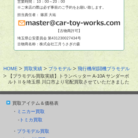
営業時間： 10：00～20：00
※ご来店の際は必ず事前のご予約をお願い致します。
担当責任者： 篠原 大祐
【古物商許可】
埼玉県公安委員会 第431230027434号
古物商名称：株式会社三月うさぎの森
HOME
買取実績
プラモデル
飛行機/戦闘機プラモデル
【プラモデル買取実績】トランペッター A-10A サンダーボ
ルトⅡを埼玉県 川口市より宅配買取させていただきました
買取アイテム＆価格表
ミニカー買取
トミカ買取
プラモデル買取