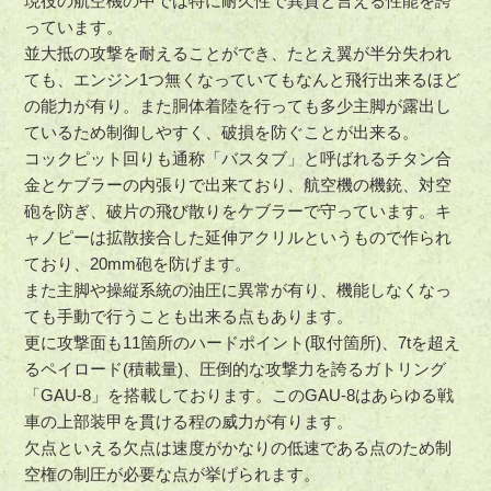
現役の航空機の中では特に耐久性で異質と言える性能を誇
っています。
並大抵の攻撃を耐えることができ、たとえ翼が半分失われ
ても、エンジン1つ無くなっていてもなんと飛行出来るほど
の能力が有り。また胴体着陸を行っても多少主脚が露出し
ているため制御しやすく、破損を防ぐことが出来る。
コックピット回りも通称「バスタブ」と呼ばれるチタン合
金とケブラーの内張りで出来ており、航空機の機銃、対空
砲を防ぎ、破片の飛び散りをケブラーで守っています。キ
ャノピーは拡散接合した延伸アクリルというもので作られ
ており、20mm砲を防げます。
また主脚や操縦系統の油圧に異常が有り、機能しなくなっ
ても手動で行うことも出来る点もあります。
更に攻撃面も11箇所のハードポイント(取付箇所)、7tを超え
るペイロード(積載量)、圧倒的な攻撃力を誇るガトリング
「GAU-8」を搭載しております。このGAU-8はあらゆる戦
車の上部装甲を貫ける程の威力が有ります。
欠点といえる欠点は速度がかなりの低速である点のため制
空権の制圧が必要な点が挙げられます。