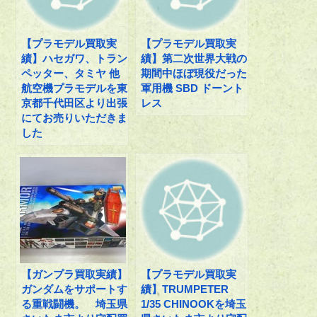
【プラモデル買取実
【プラモデル買取実
績】ハセガワ、トラン
績】第二次世界大戦の
ペッター、タミヤ 他
期間中ほぼ現役だった
航空機プラモデルを東
軍用機 SBD ドーント
京都千代田区より出張
レス
にてお売りいただきま
した
【ガンプラ買取実績】
【プラモデル買取実
ガンダムをサポートす
績】TRUMPETER
る重戦闘機。 埼玉県
1/35 CHINOOKを埼玉