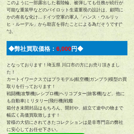
このように一部露出した着陸輪、被弾しても任務が続行が
可能な重装甲などのパイロット生還重視の設計は、顧問に
かの有名な化け…ドイツ空軍の軍人「ハンス・ウルリッ
ヒ・ルーデル」から助言を得たことによる為だそうです(^
^;)。
◆弊社買取価格：
6,000
円◆
となっております！埼玉県 川口市の方にお売り頂きまし
た！
カートイワークスではプラモデル|航空機|ガンプラ|模型の買
取りを行っております！
戦闘機|攻撃機|レシプロ機|ヘリコプター|旅客機|など。他に
も自動車|ミリタリー|飛行機|戦艦
箱付き未開封品はもちろん、開封や、組立て途中の物まで
幅広く高価買取致します！
皆様の大切にされてきたコレクションは是非専門店の弊社
に安心してお任せ下さい。