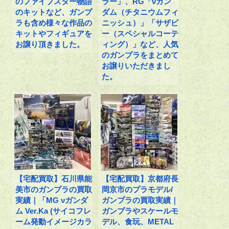
のファイブスター物語
ラー」、RG「νガン
のキットなど、ガンプ
ダム（チタニウムフィ
ラも含め様々な作品の
ニッシュ）」「サザビ
キットやフィギュアを
ー（スペシャルコーテ
お譲り頂きました。
ィング）」など、人気
のガンプラをまとめて
お譲りいただきまし
た。
【宅配買取】石川県能
【宅配買取】京都府長
美市のガンプラの買取
岡京市のプラモデル/
実績｜「MG νガンダ
ガンプラの買取実績｜
ム Ver.Ka (サイコフレ
ガンプラやスケールモ
ーム発動イメージカラ
デル、食玩、METAL