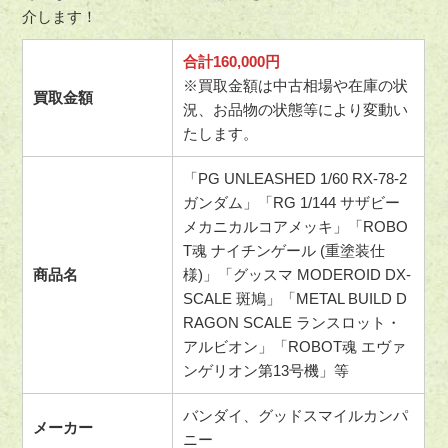
介します！
合計160,000円
※買取金額は中古相場や在庫の状
買取金額
況、お品物の状態等により変動い
たします。
「PG UNLEASHED 1/60 RX-78-2
ガンダム」「RG 1/144 サザビー
メカニカルコアメッキ」「ROBO
T魂 ナイチンゲール (重塗装仕
商品名
様)」「グッスマ MODEROID DX-
SCALE 斑鳩」「METAL BUILD D
RAGON SCALE ランスロット・
アルビオン」「ROBOT魂 エヴァ
ンゲリオン第13号機」等
バンダイ、グッドスマイルカンパ
メーカー
ニー