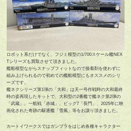
ロボット系だけでなく、フジミ模型の1/700スケール艦NEX
Tシリーズも買取させて頂きました。
艦船模型ながらスナップフィットなので接着剤を使わずに
組み上げられるので初めての艦船模型にもオススメのシリ
ーズです。
艦ネクシリーズ第1弾の「大和」は天一号作戦時の大和最終
時の姿再現したキットで、大和型の2番艦で艦ネク第2弾の
「武蔵」。一航戦「赤城」、ビッグ7「長門」、2025年に映
画化された奇跡の駆逐艦「雪風」等をお譲り頂きました。
カートイワークスではガンプラをはじめ各種キャラクター