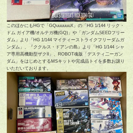
このほかにもHGで「GQuuuuuuX」の「HG 1/144 リック・
ドム ガイア機/オルテガ機(GQ)」や「ガンダムSEEDフリー
ダム」より「HG 1/144 マイティーストライクフリーダムガ
ンダム」、『ククルス・ドアンの島』より「HG 1/144 シャ
ア専用高機動型ザクII」、ROBOT魂版「デスティ二ーガン
ダム」をはじめとするMSキットや完成品トイを多数お譲り
いただいております。