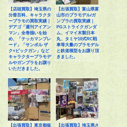
【店頭買取】埼玉県の
【出張買取】富山県富
分冊百科、キャラクタ
山市のプラモデル/ガ
ープラモの買取実績｜
ンプラの買取実績｜
デアゴ「週刊アイアン
PGストライクガンダ
マン」全巻揃いを始
ム、イマイ木製日本
め、「テッカマンブレ
丸、タミヤ10式RC戦
ード」「サンボル ザ
車等大量のプラモデル
ク+ビックガン」など
と鉄道模型をお譲り頂
キャラクタープラモデ
きました。
ルやガンプラをお譲り
いただきました。
【出張買取】東京都板
【出張買取】埼玉県さ