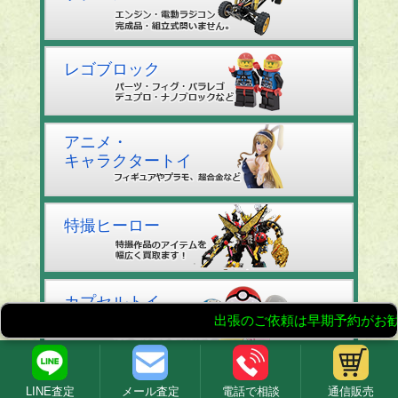
レゴブロック
アニメ・
キャラクタートイ
特撮ヒーロー
カプセルトイ
鉄道模型
LINE査定
メール査定
電話で相談
通信販売