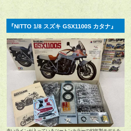
『NITTO 1/8 スズキ GSX1100S カタナ』
赤いラインが入っているツートンカラーの83年製モデルを