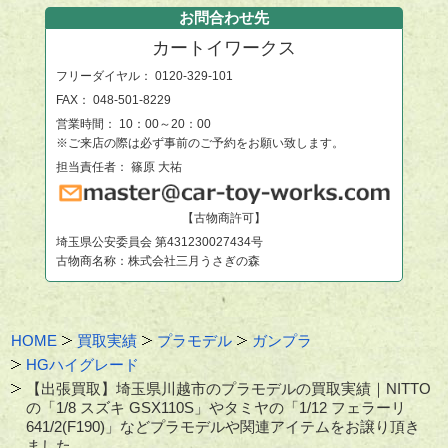
お問合わせ先
カートイワークス
フリーダイヤル：
0120-329-101
FAX： 048-501-8229
営業時間： 10：00～20：00
※ご来店の際は必ず事前のご予約をお願い致します。
担当責任者： 篠原 大祐
【古物商許可】
埼玉県公安委員会 第431230027434号
古物商名称：株式会社三月うさぎの森
HOME
買取実績
プラモデル
ガンプラ
HGハイグレード
【出張買取】埼玉県川越市のプラモデルの買取実績｜NITTO
の「1/8 スズキ GSX110S」やタミヤの「1/12 フェラーリ
641/2(F190)」などプラモデルや関連アイテムをお譲り頂き
ました。