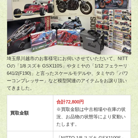
埼玉県川越市のお客様宅にお伺いさせていただいて、NITT
Oの「1/8 スズキ GSX110S」やタミヤの「1/12 フェラーリ
641/2(F190)」と言ったスケールモデルや、タミヤの「パワ
ーコンプレッサー」など模型関連のアイテムをお譲り頂い
てきました。
合計72,800円
※買取金額は中古相場や在庫の状
買取金額
況、お品物の状態等により変動い
たします。
「NITTO 1/8 スズキ GSX1100S」