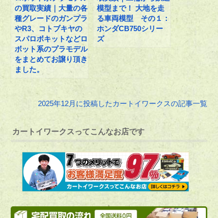
の買取実績｜大量の各
模型まで！ 大地を走
種グレードのガンプラ
る車両模型 その１：
やR3、コトブキヤの
ホンダCB750シリー
スパロボキットなどロ
ズ
ボット系のプラモデル
をまとめてお譲り頂き
ました。
2025年12月に投稿したカートイワークスの記事一覧
カートイワークスってこんなお店です