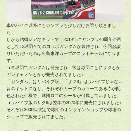
車やバイク以外にもガンプラも少しだけお譲り頂きまし
た！
しかも結構レアなキットで、2019年にガンプラ40周年企画
として12球団全てのコラボガンダムが製作され、今回お譲
りいただいたのは広島東洋カープのコラボモデルになりま
す。
（全球団でガンダムは発売され、後は球団ごとにザクとか
ガンキャノンとかが発売されてました）
「ガンダム」はリバイブ版、「ザクII」はリバイブじゃない
昔のキットになり、それぞれカープのカラーである赤が配
色された仕様で、球団ロゴのシールが付属していました。
（リバイブ版のザクIIは翌年の2020年に発売にされました）
それぞれ3000個限定で球団のオンラインショップや球場の
ショップで販売されてました。